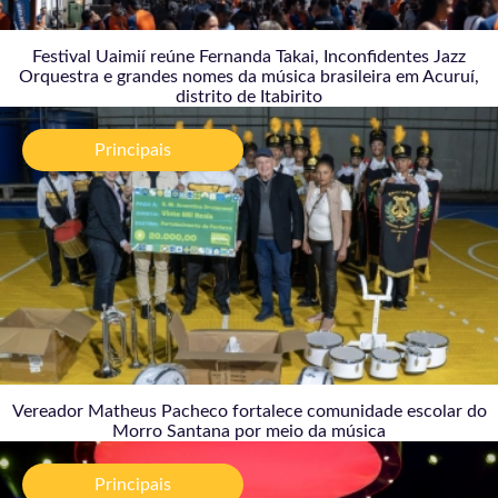
Festival Uaimií reúne Fernanda Takai, Inconfidentes Jazz
Orquestra e grandes nomes da música brasileira em Acuruí,
distrito de Itabirito
Vereador Matheus Pacheco fortalece comunidade
escolar do Morro Santana por meio da música
Principais
04/08/2026
Vereador Matheus Pacheco fortalece comunidade escolar do
Morro Santana por meio da música
MARTE Festival 2026 transforma Ouro Preto em
ponto de encontro entre arte, tecnologia e
Principais
ancestralidade