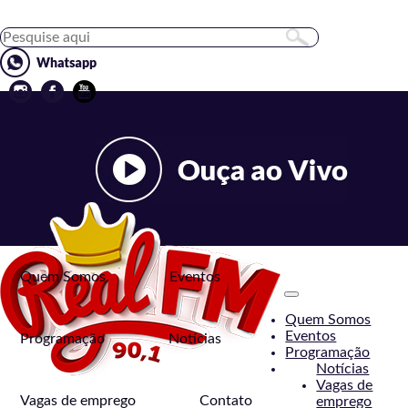
Quem Somos
Eventos
Toggle
navigation
Quem Somos
Eventos
Programação
Notícias
Programação
Notícias
Vagas de
Vagas de emprego
Contato
emprego