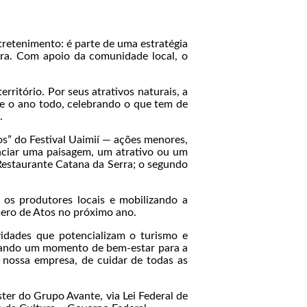
tretenimento: é parte de uma estratégia
ara. Com apoio da comunidade local, o
itório. Por seus atrativos naturais, a
te o ano todo, celebrando o que tem de
.
s” do Festival Uaimií — ações menores,
enciar uma paisagem, um atrativo ou um
 Restaurante Catana da Serra; o segundo
a os produtores locais e mobilizando a
ero de Atos no próximo ano.
dades que potencializam o turismo e
ionando um momento de bem-estar para a
a nossa empresa, de cuidar de todas as
ter do Grupo Avante, via Lei Federal de