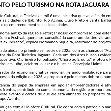
NTO PELO TURISMO NA ROTA JAGUARA
Cultural, o Festival Uaimií é uma iniciativa que vai além do en
 as cidades de Itabirito, Rio Acima, Ouro Preto e Santa Bárb
al e os empreendimentos das localidades.
e antigo da região e reforçar nosso compromisso com este terr
Com o Festival, queremos consolidá-la como um destino vibran
eza exuberante”, explica Normando Siqueira, realizador do projeto
iado ainda no primeiro semestre de 2025, com os chamados “Ato
ontos da Rota Turística Jaguara. Cada um dos Atos buscou evid
opositiva. O primeiro foi batizado "Choro ao Erudito" e lotou o
ro, em julho, celebrou o jazz e o blues na Cervejaria Uaimií.
ador da economia criativa regional, gerando visibilidade par
cesso da edição de 2025, a proposta é pelo menos dobrar o núm
ncia do papel da empresa em apoiar empreendedores e ativi
ssas frentes, contribuindo com a economia da região e proporc
deste evento e certos de que ele está alinhado ao propósito d
rupo Avante.
odução com a Holofote Cultural. Ele conta com o patrocínio mas