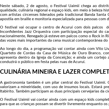
Neste sábado, 2 de agosto, o Festival Uaimií chega ao dist
qualidade, culinária regional e espaço kids, em meio à beleza hi
com artistas circenses liderados pela tradicional Banda Santa 
apostila em braille e monitoria especializada para pessoas com d
O festival vai ocupar o centro de Acuruí com dois palcos 
Inconfidentes Jazz Orquestra com participação especial do c
nacionalmente, Renegado já esteve em palcos como o Rock in R
das vozes mais importantes da cena musical contemporânea do B
Ao longo do dia, a programação vai contar ainda com Vito Liv
Quarteto de Cordas da Casa de Música de Ouro Branco, com u
apresenta dentro da Igreja da Conceição; e ainda um cortejo ar
conduzirá o público em festa pelas ruas de Acuruí.
CULINÁRIA MINEIRA E LAZER COMPLE
A gastronomia também é um pilar central do Festival Uaimií. O
valorizam a mineiridade, com uso de insumos locais. Estará pr
Itabirito. Também participam as duas principais cervejarias da ci
O Festival Uaimií vai contar ainda com um espaço kids comple
para que as crianças possam se divertir livremente enquanto os