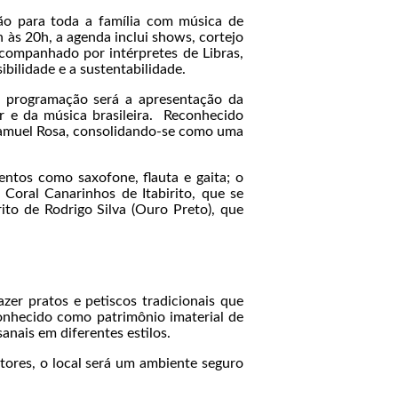
ção para toda a família com música de
h às 20h, a agenda inclui shows, cortejo
acompanhado por intérpretes de Libras,
bilidade e a sustentabilidade.
a programação será a apresentação da
r e da música brasileira. Reconhecido
 Samuel Rosa, consolidando-se como uma
ntos como saxofone, flauta e gaita; o
Coral Canarinhos de Itabirito, que se
rito de Rodrigo Silva (Ouro Preto), que
zer pratos e petiscos tradicionais que
conhecido como patrimônio imaterial de
sanais em diferentes estilos.
tores, o local será um ambiente seguro