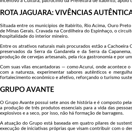
Incentivo à Cultura, patrocínio da Prefeitura de Itabirito, apo
ROTA JAGUARA: VIVÊNCIAS AUTÊNTIC
Situada entre os municípios de Itabirito, Rio Acima, Ouro Preto
de Minas Gerais. Cravada na Cordilheira do Espinhaço, o circuit
hospitalidade do interior mineiro.
Entre os atrativos naturais mais procurados estão a Cachoeira 
preservados da Serra da Gandarela e da Serra da Capanema, 
produção de cervejas artesanais, pela rica gastronomia e por um
Com suas vilas encantadoras — como Acuruí, onde acontece o 
com a natureza, experimentar sabores autênticos e mergulha
fortalecimento econômico e afetivo, reforçando o turismo susten
GRUPO AVANTE
O Grupo Avante possui sete anos de história e é composto pel
a produção de três produtos essenciais para a vida das pessoa
explosivos e a seco, por isso, não há formação de barragens.
A atuação do Grupo está baseada em quatro pilares de sustent
execução de iniciativas próprias que visam contribuir com o des