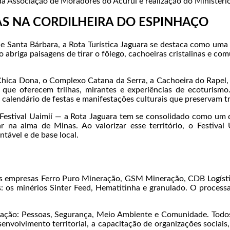
io da Associação de Moradores do Acuruí e realização do Ministér
AS NA CORDILHEIRA DO ESPINHAÇO
 e Santa Bárbara, a Rota Turística Jaguara se destaca como uma 
o abriga paisagens de tirar o fôlego, cachoeiras cristalinas e c
Chica Dona, o Complexo Catana da Serra, a Cachoeira do Rapel, 
que oferecem trilhas, mirantes e experiências de ecoturismo
 calendário de festas e manifestações culturais que preservam t
Festival Uaimií — a Rota Jaguara tem se consolidado como um 
r na alma de Minas. Ao valorizar esse território, o Festiva
tável e de base local.
as empresas Ferro Puro Mineração, GSM Mineração, CDB Logísti
s: os minérios Sinter Feed, Hematitinha e granulado. O process
ação: Pessoas, Segurança, Meio Ambiente e Comunidade. Todos 
envolvimento territorial, a capacitação de organizações sociais,