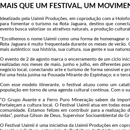
MAIS QUE UM FESTIVAL, UM MOVIME
Idealizado pela Uaimií Produções, em coprodução com a Holofote 
para fomentar o turismo na Rota Jaguara, destino que conecta
evento busca valorizar os atrativos naturais, a produção cultur
“Escolhemos o nome Uaimií como uma forma de homenagear o nom
Rota Jaguara é muito frequentada durante os meses de verão. 
mais autêntico: sua história, sua cultura, sua gente e sua natur
O evento de 2 de agosto marca o encerramento de um ciclo inic
realizadas nos meses de maio, junho e julho, em diferentes p
negócio local, conectando arte e turismo de forma sensível e pr
foi uma festa junina na Pousada Mirante do Espinhaço; e o tercei
Com esse modelo itinerante, o festival atuou como um catalis
população em torno de uma agenda cultural contínua. Com o su
“O Grupo Avante e a Ferro Puro Mineração sabem da importâ
fortaleçam a cultura local. O Festival Uaimií atua em todas e
comunidade. Estamos felizes em contribuir para a realização 
vidas”, pontua Gilson de Deus, Supervisor Socioambiental do G
O Festival Uaimií é uma iniciativa da Uaimií Produções em copr