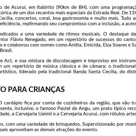
rito de Acuruí, em Itabirito (90km de BH), com uma programa
stórica de um dos recantos mais especiais da Estrada Real. De 11
Cecília, concertos, coral, boa gastronomia e muito mais. Tudo 
eficiência, reafirmando seu compromisso com a inclusão, a acessi
dedicados a uma variedade de ritmos musicais. O destaque d
antor Flávio Renegado, em um repertório de sucessos do canto
io e colaborou com nomes como Anitta, Emicida, Elza Soares e
rasil.
e Act, e sua mistura de discotecagem e improviso em instrume
m repertório de música clássica e de câmara; o tradicional 
tístico, liderado pela tradicional Banda Santa Cecília, do dist
TO PARA CRIANÇAS
 cardápio fica por conta de cozinheiros da região, que vão tra
esente, inclusive, o famoso Pastel de Angu, um prato típico re
dade, a Cervejaria Uaimií e a Cervejaria Acuruí, com rótulos arte
to, com uma variedade de brinquedos. Supervisionado por moni
 pais aproveitam as demais atrações do evento.