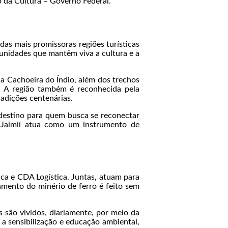
io da Cultura – Governo Federal.
das mais promissoras regiões turísticas
omunidades que mantêm viva a cultura e a
a Cachoeira do Índio, além dos trechos
. A região também é reconhecida pela
radições centenárias.
destino para quem busca se reconectar
l Uaimií atua como um instrumento de
ca e CDA Logística. Juntas, atuam para
amento do minério de ferro é feito sem
são vividos, diariamente, por meio da
 a sensibilização e educação ambiental,