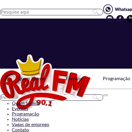
Quem Somos
Eventos
Programação
Toggle
navigation
Quem Somos
Eventos
Programação
Notícias
Vagas de emprego
Contato