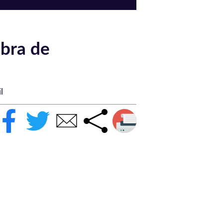
obra de
l