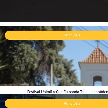
Fest
Jazz
Principais
brasi
06/
Festival Uaimií reúne Fernanda Takai, Inconfiden
Vere
esco
Principais
04/